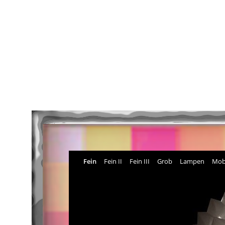
Fein
Fein II
Fein III
Grob
Lampen
Mob