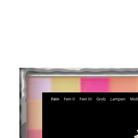
Fein
Fein II
Fein III
Grob
Lampen
Mob